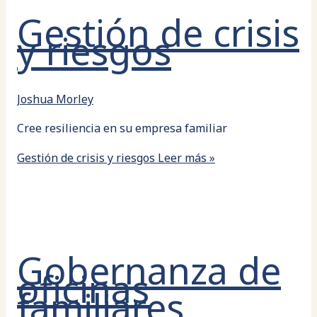
Gestión de crisis
y riesgos
Joshua Morley
Cree resiliencia en su empresa familiar
Gestión de crisis y riesgos
Leer más »
Gobernanza de
oficinas
familiares