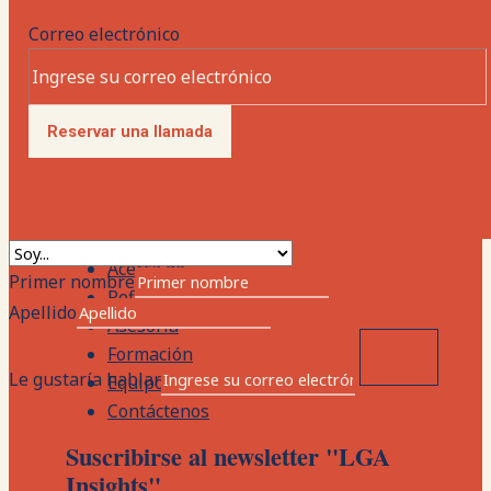
Correo electrónico
Acerca de
Reflexiones
Reservar una llamada
Asesoría
Formación
Equipo
Contáctenos
Acerca de
Primer nombre
Reflexiones
Apellido
Asesoría
Formación
Le gustaría hablar
Equipo
Contáctenos
Suscribirse al newsletter "LGA
Insights"