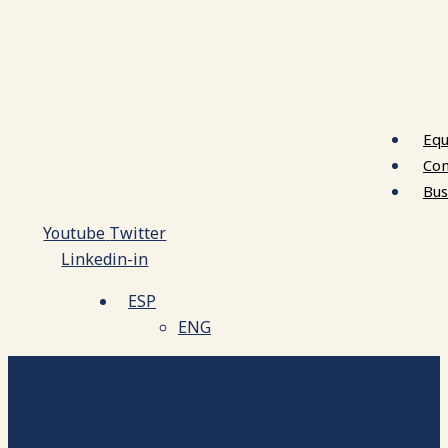
Equ
Con
Bus
Youtube
Twitter
Linkedin-in
ESP
ENG